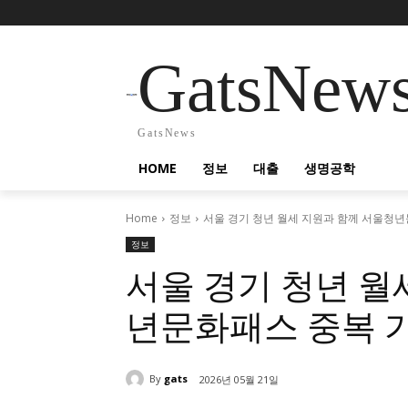
GatsNew
GatsNews
HOME
정보
대출
생명공학
Home
정보
서울 경기 청년 월세 지원과 함께 서울청년
정보
서울 경기 청년 월
년문화패스 중복 가
By
gats
2026년 05월 21일