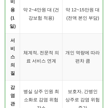
비
용
약 2~4만원 대 (건
약 12~15만원 대
(1
강보험 적용)
(전액 본인 부담)
일)
서
비
체계적, 전문적 의
개인 역량에 따라
스
료 서비스 연계
편차 큼
의
질
감
병실 상주 인원 최
보호자, 간병인
염
소화로 감염 위험
상주로 감염 위험
관
감소
증가