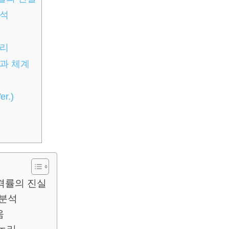
분석
논리
과 체계
’
r.)
합격률의 진실
 분석
움