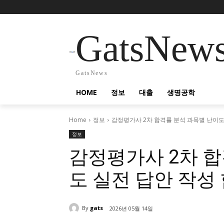
GatsNew
GatsNews
HOME
정보
대출
생명공학
Home
정보
감정평가사 2차 합격률 분석 과목별 난이도
정보
감정평가사 2차 합
도 실전 답안 작성
By
gats
2026년 05월 14일