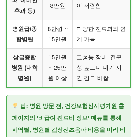
과, 이비인
8만원
이 저렴함
후과 등)
병원급/종
8만원 ~
다양한 진료과와 연
합병원
15만원
계 가능
상급종합
15만원
고성능 장비, 전문
병원 (대학
~ 25만
성 높으나 대기 시
병원)
원 이상
간 길고 비쌈
팁: 병원 방문 전, 건강보험심사평가원 홈
페이지의 ‘비급여 진료비 정보’ 메뉴를 통해
지역별, 병원별
갑상선초음파 비용
을 미리 비