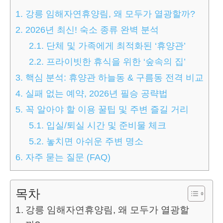
1.
강릉 임해자연휴양림, 왜 모두가 열광할까?
2.
2026년 최신! 숙소 종류 완벽 분석
2.1.
단체 및 가족에게 최적화된 ‘휴양관’
2.2.
프라이빗한 휴식을 위한 ‘숲속의 집’
3.
핵심 분석: 휴양관 하늘동 & 구름동 전격 비교
4.
실패 없는 예약, 2026년 필승 공략법
5.
꼭 알아야 할 이용 꿀팁 및 주변 즐길 거리
5.1.
입실/퇴실 시간 및 준비물 체크
5.2.
놓치면 아쉬운 주변 명소
6.
자주 묻는 질문 (FAQ)
목차
강릉 임해자연휴양림, 왜 모두가 열광할