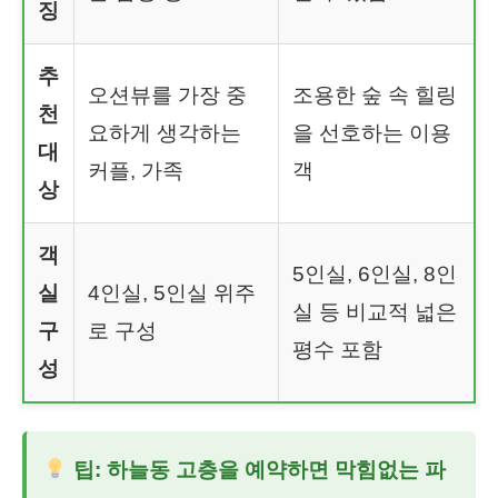
징
추
오션뷰를 가장 중
조용한 숲 속 힐링
천
요하게 생각하는
을 선호하는 이용
대
커플, 가족
객
상
객
5인실, 6인실, 8인
실
4인실, 5인실 위주
실 등 비교적 넓은
구
로 구성
평수 포함
성
팁: 하늘동 고층을 예약하면 막힘없는 파