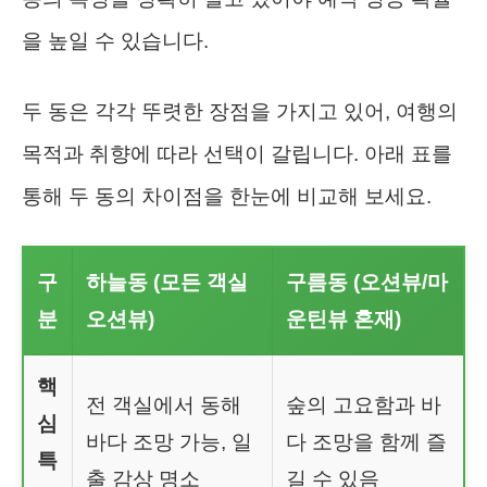
을 높일 수 있습니다.
두 동은 각각 뚜렷한 장점을 가지고 있어, 여행의
목적과 취향에 따라 선택이 갈립니다. 아래 표를
통해 두 동의 차이점을 한눈에 비교해 보세요.
구
하늘동 (모든 객실
구름동 (오션뷰/마
분
오션뷰)
운틴뷰 혼재)
핵
전 객실에서 동해
숲의 고요함과 바
심
바다 조망 가능, 일
다 조망을 함께 즐
특
출 감상 명소
길 수 있음