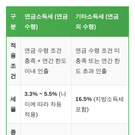
구
연금소득세 (연금
기타소득세 (연금
분
수령)
외 수령)
적
연금 수령 조건
연금 수령 조건 미
용
충족 + 연간 한도
충족 또는 연간 한
조
이내 인출
도 초과 인출
건
3.3% ~ 5.5%
(나
세
16.5%
(지방소득세
이에 따라 차등
율
포함)
적용)
종