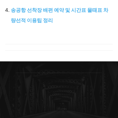
송공항 선착장 배편 예약 및 시간표 물때표 차
량선적 이용팁 정리