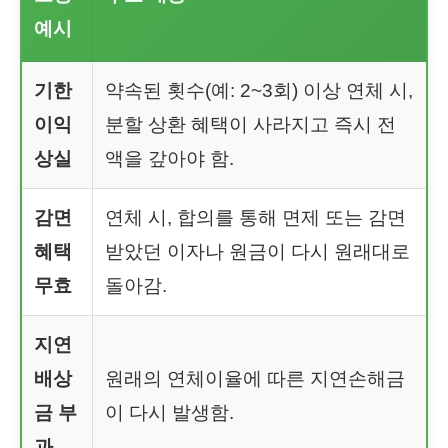
예시
기한
약속된 횟수(예: 2~3회) 이상 연체 시,
이익
분할 상환 혜택이 사라지고 즉시 전
상실
액을 갚아야 함.
감면
연체 시, 합의를 통해 면제 또는 감면
혜택
받았던 이자나 원금이 다시 원래대로
무효
돌아감.
지연
배상
원래의 연체이율에 따른 지연손해금
금 부
이 다시 발생함.
과