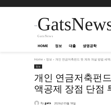
GatsNew
GatsNews
HOME
정보
대출
생명공학
Home
정보
개인 연금저축펀드 뜻 계좌 개설 방법 세액
정보
개인 연금저축펀드 
액공제 장점 단점 
By
gats
2026년 05월 18일