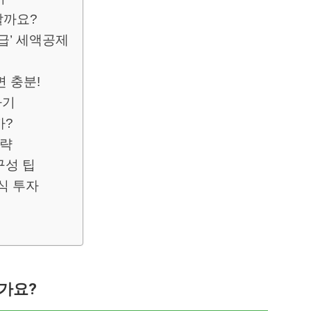
할까요?
급’ 세액공제
 충분!
하기
까?
전략
구성 팁
식 투자
가요?