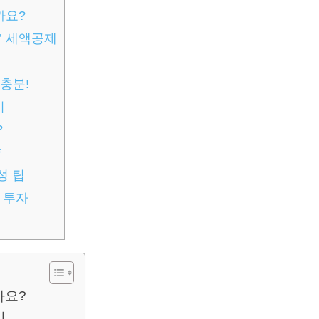
까요?
’ 세액공제
충분!
기
?
략
성 팁
 투자
가요?
기