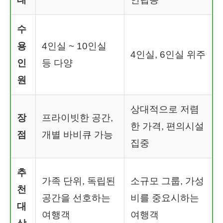
수
용
4인실 ~ 10인실
4인실, 6인실 위주
인
등 다양
원
상대적으로 저렴
장
프라이빗한 공간,
한 가격, 편의시설
점
개별 바비큐 가능
집중
추
가족 단위, 독립된
소규모 그룹, 가성
천
공간을 선호하는
비를 중요시하는
대
여행객
여행객