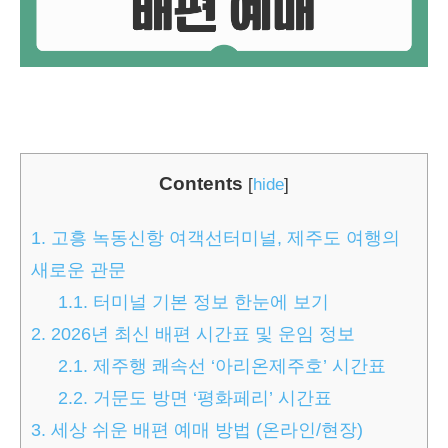
Contents
[
hide
]
1.
고흥 녹동신항 여객선터미널, 제주도 여행의
새로운 관문
1.1.
터미널 기본 정보 한눈에 보기
2.
2026년 최신 배편 시간표 및 운임 정보
2.1.
제주행 쾌속선 ‘아리온제주호’ 시간표
2.2.
거문도 방면 ‘평화페리’ 시간표
3.
세상 쉬운 배편 예매 방법 (온라인/현장)