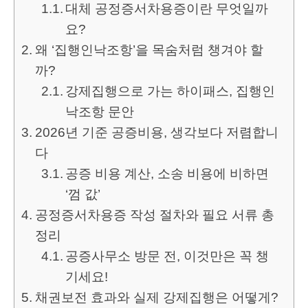
대체 공정증서차용증이란 무엇일까
요?
왜 ‘집행인낙조항’을 목숨처럼 챙겨야 할
까?
강제집행으로 가는 하이패스, 집행인
낙조항 문안
2026년 기준 공증비용, 생각보다 저렴합니
다
공증 비용 계산, 소송 비용에 비하면
‘껌 값’
공정증서차용증 작성 절차와 필요 서류 총
정리
공증사무소 방문 전, 이것만은 꼭 챙
기세요!
채권보전 효과와 실제 강제집행은 어떻게?