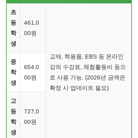
초
등
461,0
학
00원
생
교재, 학용품, EBS 등 온라인
중
654,0
강의 수강료, 체험활동비 등으
학
00원
로 사용 가능. (2026년 금액은
생
확정 시 업데이트 필요)
고
등
727,0
학
00원
생