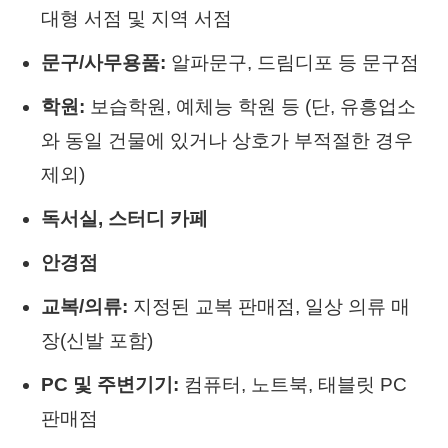
대형 서점 및 지역 서점
문구/사무용품:
알파문구, 드림디포 등 문구점
학원:
보습학원, 예체능 학원 등 (단, 유흥업소
와 동일 건물에 있거나 상호가 부적절한 경우
제외)
독서실, 스터디 카페
안경점
교복/의류:
지정된 교복 판매점, 일상 의류 매
장(신발 포함)
PC 및 주변기기:
컴퓨터, 노트북, 태블릿 PC
판매점