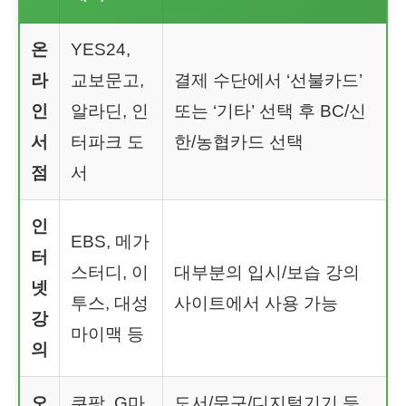
온
YES24,
라
교보문고,
결제 수단에서 ‘선불카드’
인
알라딘, 인
또는 ‘기타’ 선택 후 BC/신
서
터파크 도
한/농협카드 선택
점
서
인
EBS, 메가
터
스터디, 이
대부분의 입시/보습 강의
넷
투스, 대성
사이트에서 사용 가능
강
마이맥 등
의
오
쿠팡, G마
도서/문구/디지털기기 등