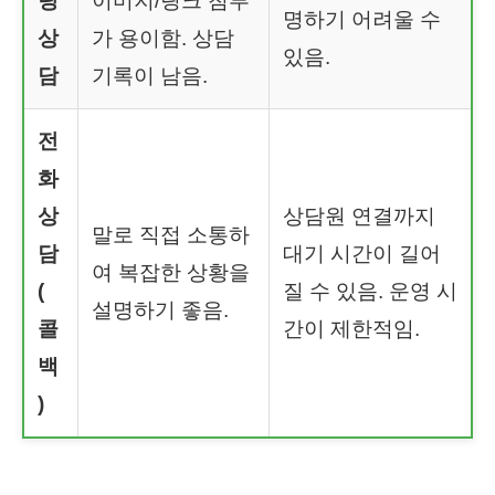
팅
이미지/링크 첨부
명하기 어려울 수
상
가 용이함. 상담
있음.
담
기록이 남음.
전
화
상
상담원 연결까지
말로 직접 소통하
담
대기 시간이 길어
여 복잡한 상황을
(
질 수 있음. 운영 시
설명하기 좋음.
콜
간이 제한적임.
백
)