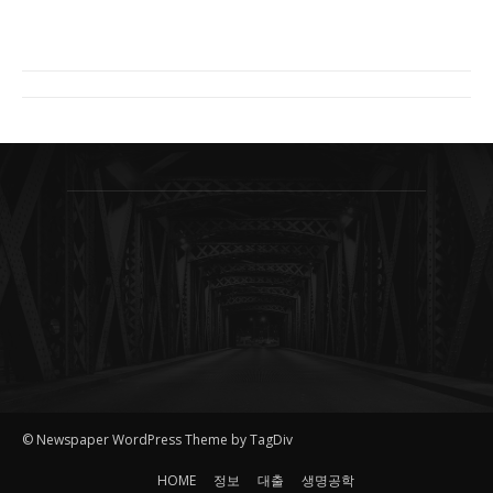
© Newspaper WordPress Theme by TagDiv
HOME
정보
대출
생명공학