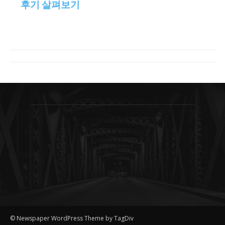
후기 살펴보기
© Newspaper WordPress Theme by TagDiv