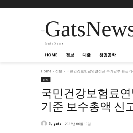
GatsNew
GatsNews
HOME
정보
대출
생명공학
Home
정보
국민건강보험료연말정산 추가납부 환급기준
정보
국민건강보험료연
기준 보수총액 신
By
gats
2026년 06월 10일