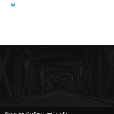
보
© Newspaper WordPress Theme by TagDiv