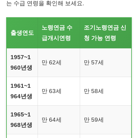
는 수급 연령을 확인해 보세요.
노령연금 수
조기노령연금 신
출생연도
급개시연령
청 가능 연령
1957~1
만 62세
만 57세
960년생
1961~1
만 63세
만 58세
964년생
1965~1
만 64세
만 59세
968년생