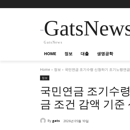
GatsNew
GatsNews
HOME
정보
대출
생명공학
Home
정보
국민연금 조기수령 신청하기 조기노령연금 
정보
국민연금 조기수령
금 조건 감액 기준
By
gats
2026년 05월 10일