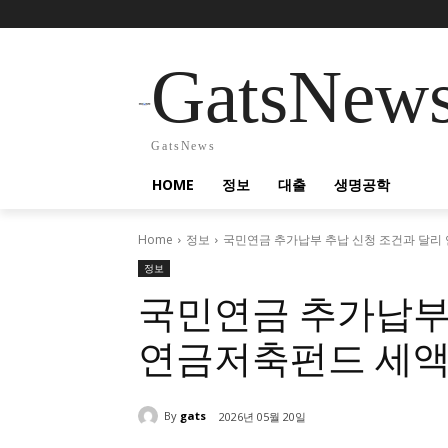
GatsNew
GatsNews
HOME
정보
대출
생명공학
Home
정보
국민연금 추가납부 추납 신청 조건과 달리
정보
국민연금 추가납부
연금저축펀드 세액
By
gats
2026년 05월 20일