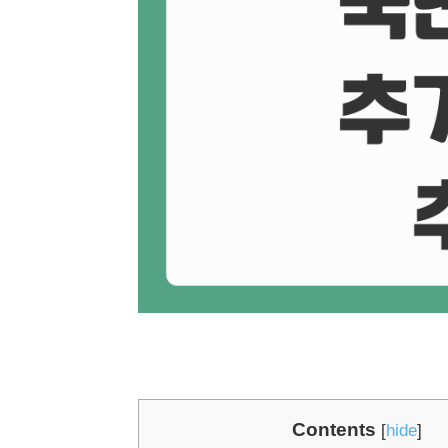
Contents
[
hide
]