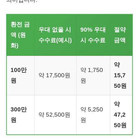
환전 금
우대 없을 시
90% 우대
절약
액 (원
수수료(예시)
시 수수료
금액
화)
약
100만
약 1,750
약 17,500원
15,7
원
원
50원
약
300만
약 5,250
약 52,500원
47,2
원
원
50원