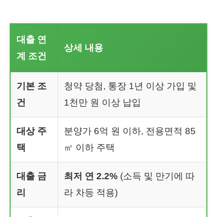
대출 연
상세 내용
계 조건
기본 조
청약 당첨, 통장 1년 이상 가입 및
건
1천만 원 이상 납입
대상 주
분양가 6억 원 이하, 전용면적 85
택
㎡ 이하 주택
대출 금
최저 연 2.2%
(소득 및 만기에 따
리
라 차등 적용)