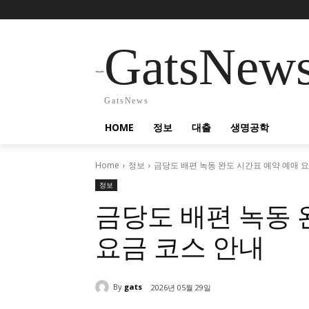
GatsNew
GatsNews
HOME
정보
대출
생명공학
Home
정보
금당도 배편 녹동 완도 시간표 예약 예매 
정보
금당도 배편 녹동 
요금 코스 안내
By
gats
2026년 05월 29일