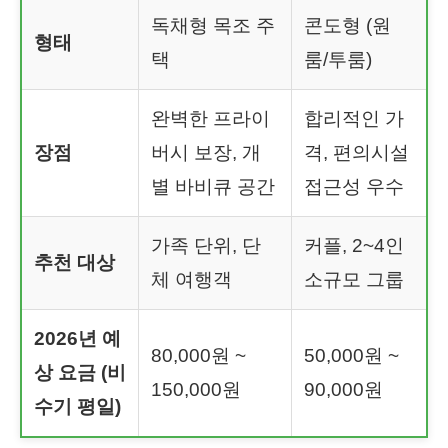
독채형 목조 주
콘도형 (원
형태
택
룸/투룸)
완벽한 프라이
합리적인 가
장점
버시 보장, 개
격, 편의시설
별 바비큐 공간
접근성 우수
가족 단위, 단
커플, 2~4인
추천 대상
체 여행객
소규모 그룹
2026년 예
80,000원 ~
50,000원 ~
상 요금 (비
150,000원
90,000원
수기 평일)