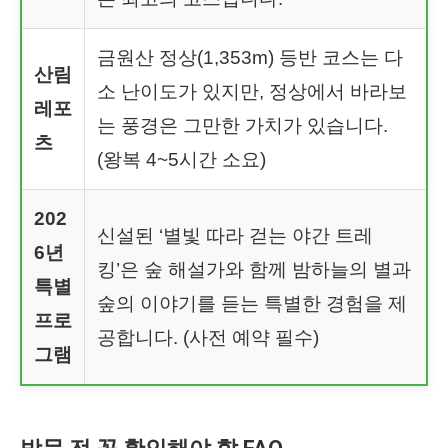
금원산 정상(1,353m) 등반 코스는 다
산림
소 난이도가 있지만, 정상에서 바라보
레포
는 풍경은 그만한 가치가 있습니다.
츠
(왕복 4~5시간 소요)
202
신설된 ‘별빛 따라 걷는 야간 트레
6년
킹’은 숲 해설가와 함께 밤하늘의 별과
특별
숲의 이야기를 듣는 특별한 경험을 제
프로
공합니다. (사전 예약 필수)
그램