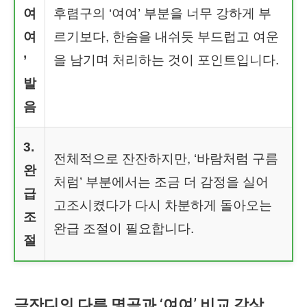
여
후렴구의 ‘여여’ 부분을 너무 강하게 부
여
르기보다, 한숨을 내쉬듯 부드럽고 여운
’
을 남기며 처리하는 것이 포인트입니다.
발
음
3.
전체적으로 잔잔하지만, ‘바람처럼 구름
완
처럼’ 부분에서는 조금 더 감정을 실어
급
고조시켰다가 다시 차분하게 돌아오는
조
완급 조절이 필요합니다.
절
금잔디의 다른 명곡과 ‘여여’ 비교 감상