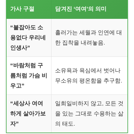
가사 구절
담겨진 ‘여여’의 의미
“붙잡아도 소
흘러가는 세월과 인연에 대
용없다 우리네
한 집착을 내려놓음.
인생사”
“바람처럼 구
소유욕과 욕심에서 벗어나
름처럼 가슴 비
무소유의 평온함을 추구함.
우고”
“세상사 여여
일희일비하지 않고, 모든 것
하게 살아가보
을 있는 그대로 수용하는 삶
자”
의 태도.