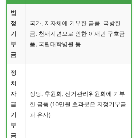
법
정
국가, 지자체에 기부한 금품, 국방헌
기
금, 천재지변으로 인한 이재민 구호금
부
품, 국립대학병원 등
금
정
치
자
정당, 후원회, 선거관리위원회에 기부
금
한 금품 (10만원 초과분은 지정기부금
기
과 유사)
부
금