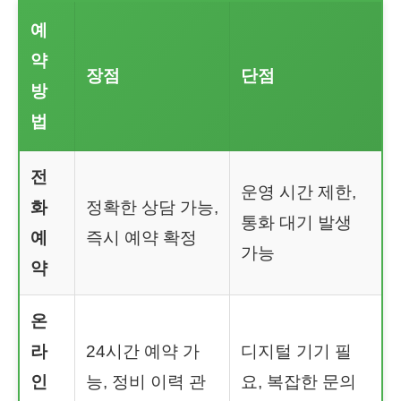
예
약
장점
단점
방
법
전
운영 시간 제한,
화
정확한 상담 가능,
통화 대기 발생
예
즉시 예약 확정
가능
약
온
라
24시간 예약 가
디지털 기기 필
인
능, 정비 이력 관
요, 복잡한 문의