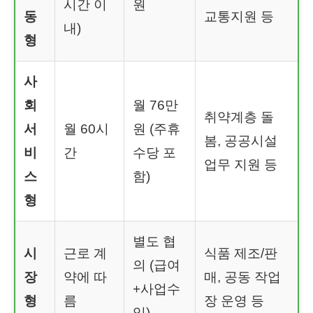
시간 이
원
동
교통지원 등
내)
형
사
회
월 76만
취약계층 돌
서
월 60시
원 (주휴
봄, 공공시설
비
간
수당 포
업무 지원 등
스
함)
형
별도 협
시
근로 계
식품 제조/판
의 (급여
장
약에 따
매, 공동 작업
+사업수
형
름
장 운영 등
익)