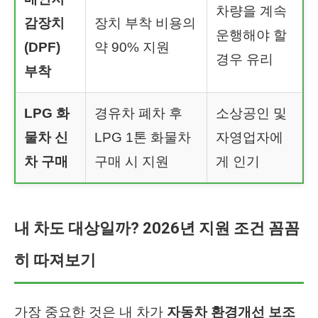
차량을 계속
감장치
장치 부착 비용의
운행해야 할
(DPF)
약 90% 지원
경우 유리
부착
LPG 화
경유차 폐차 후
소상공인 및
물차 신
LPG 1톤 화물차
자영업자에
차 구매
구매 시 지원
게 인기
내 차도 대상일까? 2026년 지원 조건 꼼꼼
히 따져보기
가장 중요한 것은 내 차가
자동차 환경개선 보조