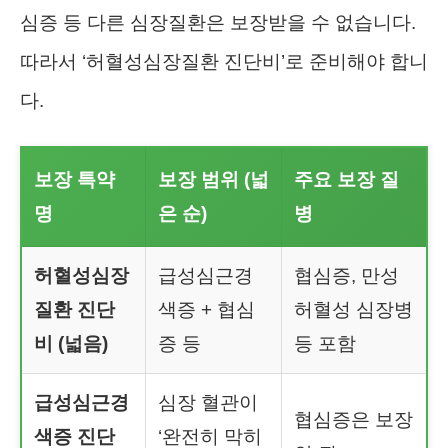
심증 등 다른 심장질환은 보장받을 수 없습니다.
따라서 ‘허혈성심장질환 진단비’로 준비해야 합니
다.
보장 특약
보장 범위 (넓
주요 보장 질
명
은 순)
병
허혈성심장
급성심근경
협심증, 만성
질환 진단
색증 + 협심
허혈성 심장병
비
(넓음)
증 등
등 포함
급성심근경
심장 혈관이
협심증은 보장
색증 진단
‘완전히 막히