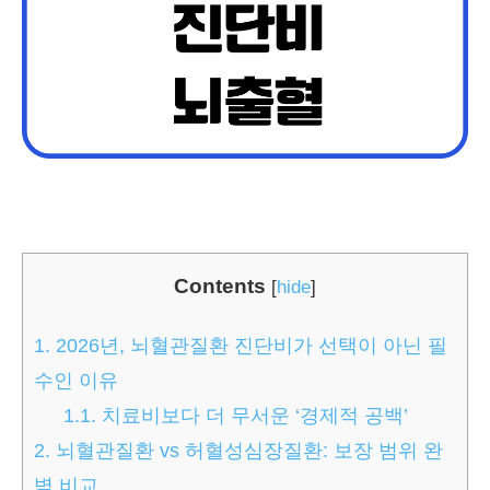
Contents
[
hide
]
1.
2026년, 뇌혈관질환 진단비가 선택이 아닌 필
수인 이유
1.1.
치료비보다 더 무서운 ‘경제적 공백’
2.
뇌혈관질환 vs 허혈성심장질환: 보장 범위 완
벽 비교