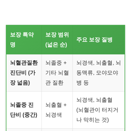
보장 특약
보장 범위
주요 보장 질병
명
(넓은 순)
뇌혈관질환
뇌졸중 +
뇌경색, 뇌출혈, 뇌
진단비
(가
기타 뇌혈
동맥류, 모야모야
장 넓음)
관 질환
병 등
뇌경색, 뇌출혈
뇌졸중 진
뇌출혈 +
(뇌혈관이 터지거
단비 (중간)
뇌경색
나 막히는 것)