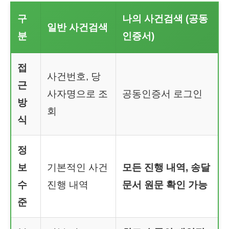
구
나의 사건검색 (공동
일반 사건검색
분
인증서)
접
사건번호, 당
근
사자명으로 조
공동인증서 로그인
방
회
식
정
보
기본적인 사건
모든 진행 내역, 송달
수
진행 내역
문서 원문 확인 가능
준