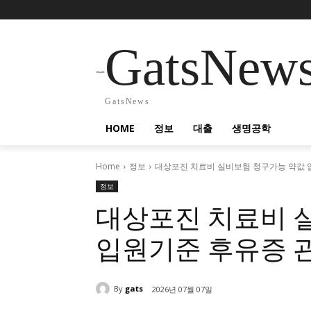
GatsNew
GatsNews
HOME
정보
대출
생명공학
Home
정보
대상포진 치료비 실비보험 청구가능 약값
정보
대상포진 치료비 
입원기준 후유증 
By
gats
2026년 07월 07일