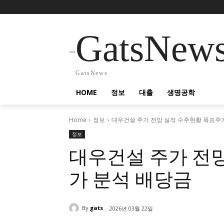
GatsNew
GatsNews
HOME
정보
대출
생명공학
Home
정보
대우건설 주가 전망 실적 수주현황 목표주
정보
대우건설 주가 전
가 분석 배당금
By
gats
2026년 03월 22일