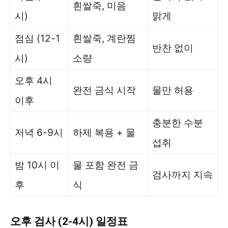
흰쌀죽, 미음
시)
맑게
점심 (12-1
흰쌀죽, 계란찜
반찬 없이
시)
소량
오후 4시
완전 금식 시작
물만 허용
이후
충분한 수분
저녁 6-9시
하제 복용 + 물
섭취
밤 10시 이
물 포함 완전 금
검사까지 지속
후
식
오후 검사 (2-4시) 일정표