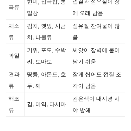
현미, 잡곡밥, 통
껍질과 섬유질이 장
곡류
밀빵
에 오래 남음
채소
김치, 깻잎, 시금
섬유질 잔여물이 많
류
치, 나물류
음
키위, 포도, 수박
씨앗이 장벽에 붙어
과일
씨, 토마토
남기 쉬움
견과
땅콩, 아몬드, 호
잘게 씹어도 껍질 조
류
두, 깨
각이 남음
해조
검은색이 내시경 시
김, 미역, 다시마
류
야 방해