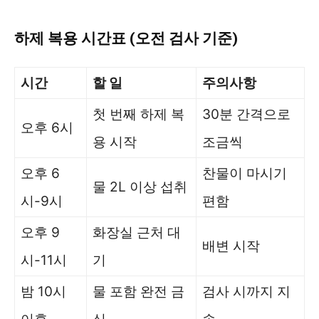
하제 복용 시간표 (오전 검사 기준)
시간
할 일
주의사항
첫 번째 하제 복
30분 간격으로
오후 6시
용 시작
조금씩
오후 6
찬물이 마시기
물 2L 이상 섭취
시-9시
편함
오후 9
화장실 근처 대
배변 시작
시-11시
기
밤 10시
물 포함 완전 금
검사 시까지 지