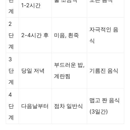
1-2시간
계
2
자극적인 음
단
2-4시간 후
미음, 흰죽
식
계
3
부드러운 밥,
단
당일 저녁
기름진 음식
계란찜
계
4
맵고 짠 음식
단
다음날부터
점차 일반식
(3일간)
계