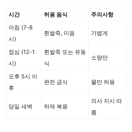
시간
허용 음식
주의사항
아침 (7-8
흰쌀죽, 미음
가볍게
시)
점심 (12-1
흰쌀죽 또는 유동
소량만
시)
식
오후 5시 이
완전 금식
물만 허용
후
의사 지시 따
당일 새벽
하제 복용
름