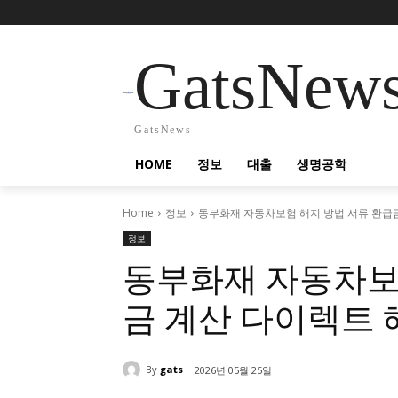
GatsNew
GatsNews
HOME
정보
대출
생명공학
Home
정보
동부화재 자동차보험 해지 방법 서류 환급금
정보
동부화재 자동차보
금 계산 다이렉트 
By
gats
2026년 05월 25일