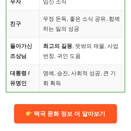
우자
임신 소식
우정 돈독, 좋은 소식 공유, 함께
친구
하는 일의 성공
돌아가신
최고의 길몽
, 뜻밖의 재물, 사업
조상님
번창, 귀인 도움
대통령 /
명예, 승진, 사회적 성공, 큰 기
유명인
회 획득
떡국 문화 정보 더 알아보기