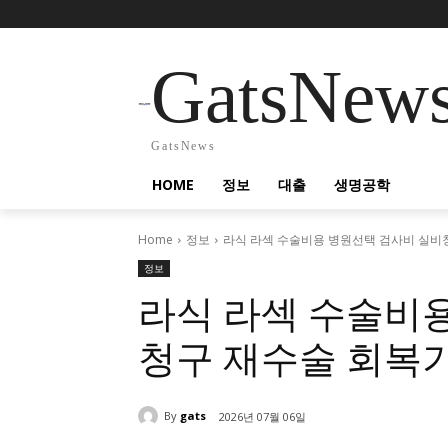
GatsNew
GatsNews
HOME
정보
대출
생명공학
Home
정보
라식 라섹 수술비용 병원선택 검사비 실비
정보
라식 라섹 수술비
청구 재수술 회복
By
gats
2026년 07월 06일