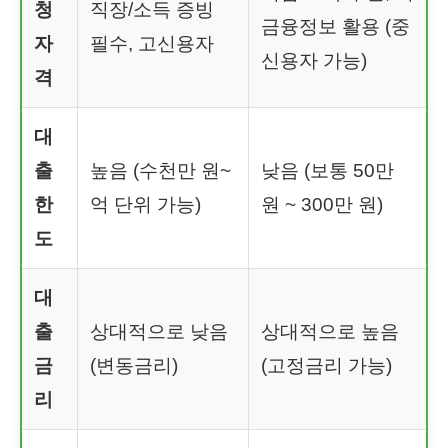
청
직장/소득 증빙
금융정보 활용 (중
자
필수, 고신용자
신용자 가능)
격
대
출
높음 (수천만 원~
낮음 (보통 50만
한
억 단위 가능)
원 ~ 300만 원)
도
대
출
상대적으로 낮음
상대적으로 높음
금
(변동금리)
(고정금리 가능)
리