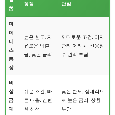
장점
단점
품
마
이
높은 한도, 자
까다로운 조건, 이자
너
유로운 입출
관리 어려움, 신용점
스
금, 낮은 금리
수 관리 부담
통
장
비
상
쉬운 조건, 빠
낮은 한도, 상대적으
금
른 대출, 간편
로 높은 금리, 상환
대
한 신청
부담