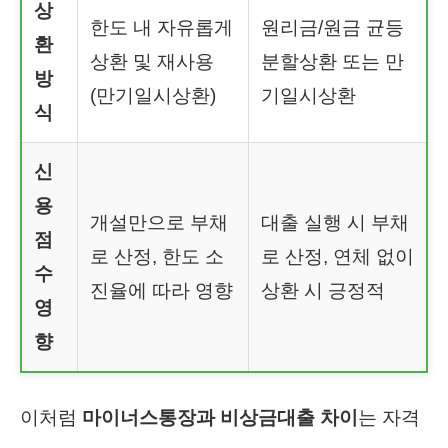
상
한도 내 자유롭게
원리금/원금 균등
환
상환 및 재사용
분할상환 또는 만
방
(만기일시상환)
기일시상환
식
신
용
개설만으로 부채
대출 실행 시 부채
점
로 산정, 한도 소
로 산정, 연체 없이
수
진율에 따라 영향
상환 시 긍정적
영
향
이처럼
마이너스통장과 비상금대출 차이
는 자격