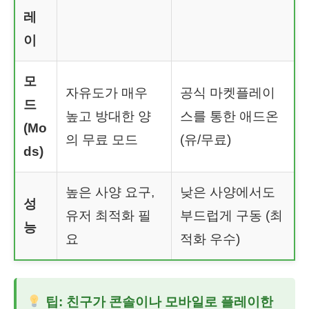
레
이
모
자유도가 매우
공식 마켓플레이
드
높고 방대한 양
스를 통한 애드온
(Mo
의 무료 모드
(유/무료)
ds)
높은 사양 요구,
낮은 사양에서도
성
유저 최적화 필
부드럽게 구동 (최
능
요
적화 우수)
팁: 친구가 콘솔이나 모바일로 플레이한