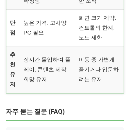
확장성
한 조작
화면 크기 제약,
단
높은 가격, 고사양
컨트롤의 한계,
점
PC 필요
모드 제한
추
장시간 몰입하여 플
이동 중 가볍게
천
레이, 콘텐츠 제작
즐기거나 입문하
유
희망 유저
려는 유저
저
자주 묻는 질문 (FAQ)