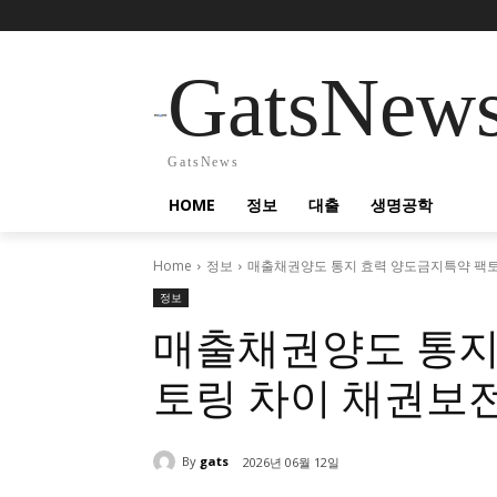
GatsNew
GatsNews
HOME
정보
대출
생명공학
Home
정보
매출채권양도 통지 효력 양도금지특약 팩토
정보
매출채권양도 통지
토링 차이 채권보
By
gats
2026년 06월 12일