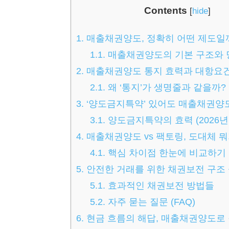
Contents
[
hide
]
1.
매출채권양도, 정확히 어떤 제도일
1.1.
매출채권양도의 기본 구조와 
2.
매출채권양도 통지 효력과 대항요건
2.1.
왜 ‘통지’가 생명줄과 같을까?
3.
‘양도금지특약’ 있어도 매출채권양
3.1.
양도금지특약의 효력 (2026년
4.
매출채권양도 vs 팩토링, 도대체 뭐
4.1.
핵심 차이점 한눈에 비교하기
5.
안전한 거래를 위한 채권보전 구조
5.1.
효과적인 채권보전 방법들
5.2.
자주 묻는 질문 (FAQ)
6.
현금 흐름의 해답, 매출채권양도로