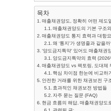
목차
매출채권양도, 정확히 어떤 제도
매출채권양도의 기본 구조와
매출채권양도 통지 효력과 대항요
왜 ‘통지’가 생명줄과 같을까
‘양도금지특약’ 있어도 매출채권
양도금지특약의 효력 (2026
매출채권양도 vs 팩토링, 도대체
핵심 차이점 한눈에 비교하
안전한 거래를 위한 채권보전 구
효과적인 채권보전 방법들
자주 묻는 질문 (FAQ)
현금 흐름의 해답, 매출채권양도
관련된 글: