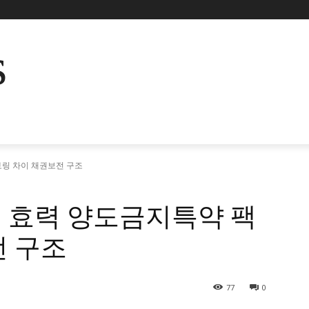
s
링 차이 채권보전 구조
 효력 양도금지특약 팩
전 구조
77
0