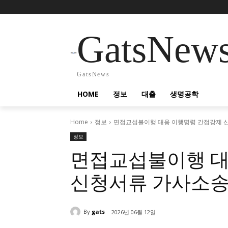
GatsNew
GatsNews
HOME
정보
대출
생명공학
Home
정보
면접교섭불이행 대응 이행명령 간접강제 
정보
면접교섭불이행 대
신청서류 가사소송
By
gats
2026년 06월 12일