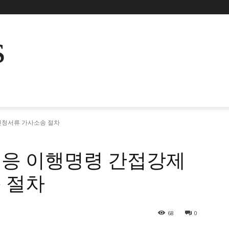
s
신청서류 가사소송 절차
응 이행명령 간접강제
 절차
68
0