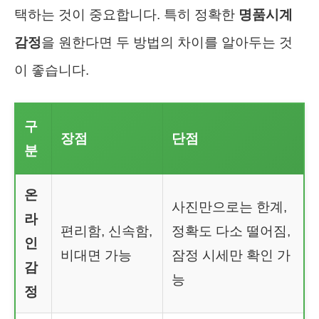
택하는 것이 중요합니다. 특히 정확한
명품시계
감정
을 원한다면 두 방법의 차이를 알아두는 것
이 좋습니다.
구
장점
단점
분
온
사진만으로는 한계,
라
편리함, 신속함,
정확도 다소 떨어짐,
인
비대면 가능
잠정 시세만 확인 가
감
능
정