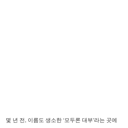
몇 년 전, 이름도 생소한 ‘모두론 대부’라는 곳에