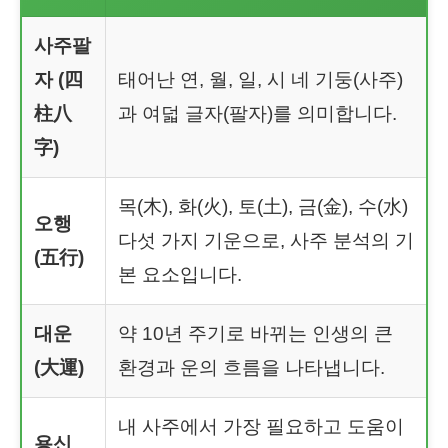
사주팔
자 (四
태어난 연, 월, 일, 시 네 기둥(사주)
柱八
과 여덟 글자(팔자)를 의미합니다.
字)
목(木), 화(火), 토(土), 금(金), 수(水)
오행
다섯 가지 기운으로, 사주 분석의 기
(五行)
본 요소입니다.
대운
약 10년 주기로 바뀌는 인생의 큰
(大運)
환경과 운의 흐름을 나타냅니다.
내 사주에서 가장 필요하고 도움이
용신