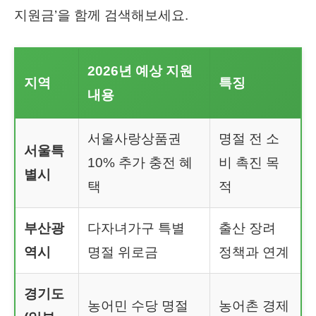
지원금’을 함께 검색해보세요.
2026년 예상 지원
지역
특징
내용
서울사랑상품권
명절 전 소
서울특
10% 추가 충전 혜
비 촉진 목
별시
택
적
부산광
다자녀가구 특별
출산 장려
역시
명절 위로금
정책과 연계
경기도
농어민 수당 명절
농어촌 경제