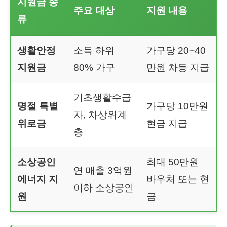
지원금 종
주요 대상
지원 내용
류
생활안정
소득 하위
가구당 20~40
지원금
80% 가구
만원 차등 지급
기초생활수급
명절 특별
가구당 10만원
자, 차상위계
위로금
현금 지급
층
소상공인
최대 50만원
연 매출 3억원
에너지 지
바우처 또는 현
이하 소상공인
원
금