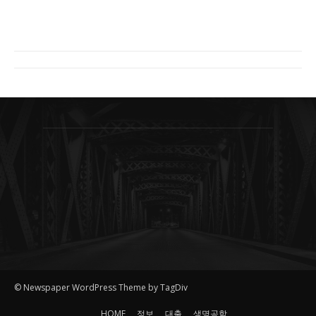
© Newspaper WordPress Theme by TagDiv
HOME
정보
대출
생명공학