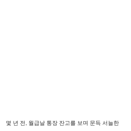
몇 년 전, 월급날 통장 잔고를 보며 문득 서늘한