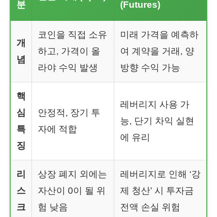
분
(Futures)
코인을 직접 소유
미래 가격을 예측하
개
하고, 가격이 올
여 계약을 거래, 양
념
라야 수익 발생
방향 수익 가능
핵
레버리지 사용 가
심
안정적, 장기 투
능, 단기 차익 실현
특
자에 적합
에 유리
징
리
상장 폐지 외에는
레버리지로 인해 ‘강
스
자산이 0이 될 위
제 청산’ 시 투자금
크
험 낮음
전액 손실 위험