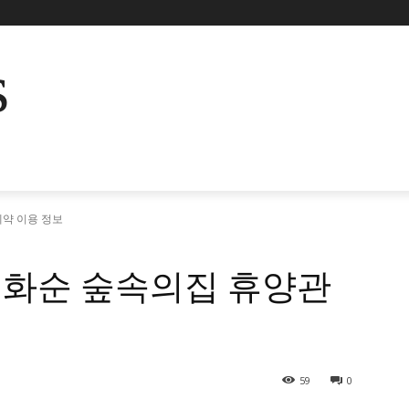
s
약 이용 정보
화순 숲속의집 휴양관
59
0