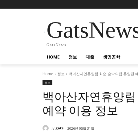
GatsNew
GatsNews
HOME
정보
대출
생명공학
Home
정보
백아산자연휴양림 화순 숲속의집 휴양관 예
정보
백아산자연휴양림 
예약 이용 정보
By
gats
2026년 05월 31일