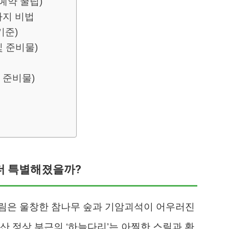
(예약 꿀팁)
가지 비법
기준)
및 준비물)
 준비물)
 더 특별해졌을까?
림은 울창한 참나무 숲과 기암괴석이 어우러진
산 정상 부근의 ‘하늘다리’는 아찔한 스릴과 환