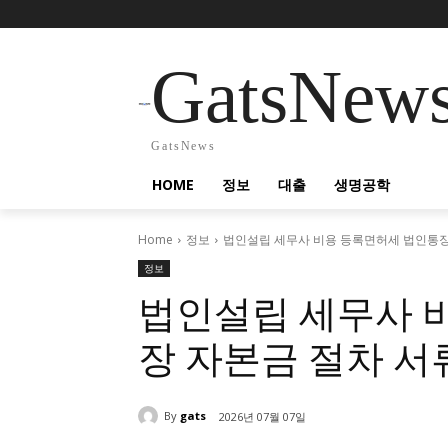
GatsNew
GatsNews
HOME
정보
대출
생명공학
Home
정보
법인설립 세무사 비용 등록면허세 법인통장
정보
법인설립 세무사 
장 자본금 절차 서
By
gats
2026년 07월 07일