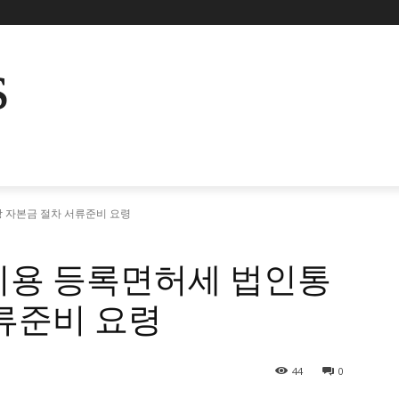
s
 자본금 절차 서류준비 요령
비용 등록면허세 법인통
류준비 요령
44
0