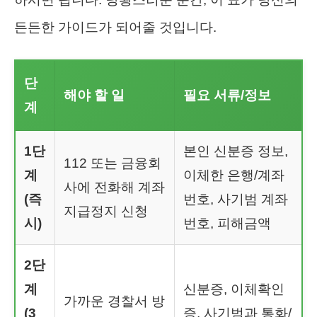
든든한 가이드가 되어줄 것입니다.
단
해야 할 일
필요 서류/정보
계
1단
본인 신분증 정보,
112 또는 금융회
계
이체한 은행/계좌
사에 전화해 계좌
(즉
번호, 사기범 계좌
지급정지 신청
시)
번호, 피해금액
2단
계
신분증, 이체확인
가까운 경찰서 방
(3
증, 사기범과 통화/