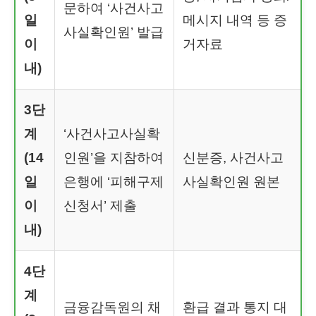
문하여 ‘사건사고
일
메시지 내역 등 증
사실확인원’ 발급
이
거자료
내)
3단
계
‘사건사고사실확
(14
인원’을 지참하여
신분증, 사건사고
일
은행에 ‘피해구제
사실확인원 원본
이
신청서’ 제출
내)
4단
계
금융감독원의 채
환급 결과 통지 대