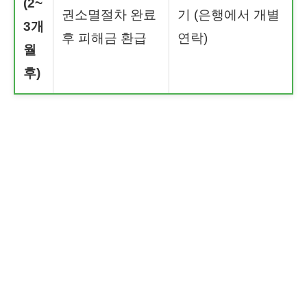
(2~
권소멸절차 완료
기 (은행에서 개별
3개
후 피해금 환급
연락)
월
후)