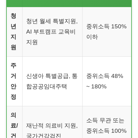
청
청년 월세 특별지원,
년
중위소득 150%
AI 부트캠프 교육비
지
이하
지원
원
주
거
신생아 특별공급, 통
중위소득 48%
안
합공공임대주택
~ 180%
정
의
소득 무관 또는
료/
재난적 의료비 지원,
중위소득 100%
건
국가건강검진