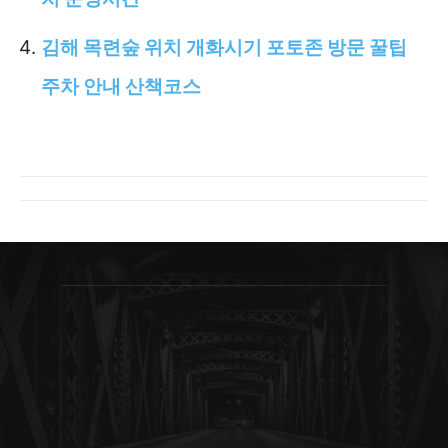
김해 목련숲 위치 개화시기 포토존 방문 꿀팁
주차 안내 산책코스