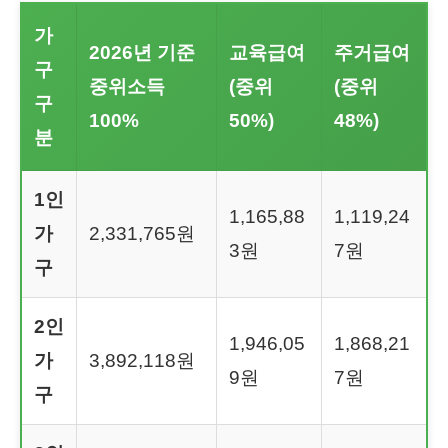
가
2026년 기준
교육급여
주거급여
구
중위소득
(중위
(중위
구
100%
50%)
48%)
분
1인
1,165,88
1,119,24
가
2,331,765원
3원
7원
구
2인
1,946,05
1,868,21
가
3,892,118원
9원
7원
구